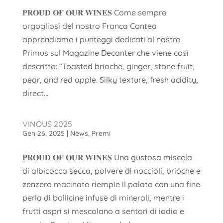
𝐏𝐑𝐎𝐔𝐃 𝐎𝐅 𝐎𝐔𝐑 𝐖𝐈𝐍𝐄𝐒 Come sempre
orgogliosi del nostro Franca Contea
apprendiamo i punteggi dedicati al nostro
Primus sul Magazine Decanter che viene così
descritto: “Toasted brioche, ginger, stone fruit,
pear, and red apple. Silky texture, fresh acidity,
direct...
VINOUS 2025
Gen 26, 2025
|
News
,
Premi
𝐏𝐑𝐎𝐔𝐃 𝐎𝐅 𝐎𝐔𝐑 𝐖𝐈𝐍𝐄𝐒 Una gustosa miscela
di albicocca secca, polvere di noccioli, brioche e
zenzero macinato riempie il palato con una fine
perla di bollicine infuse di minerali, mentre i
frutti aspri si mescolano a sentori di iodio e