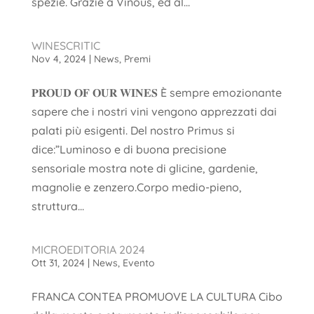
spezie. Grazie a Vinous, ed al...
WINESCRITIC
Nov 4, 2024
|
News
,
Premi
𝐏𝐑𝐎𝐔𝐃 𝐎𝐅 𝐎𝐔𝐑 𝐖𝐈𝐍𝐄𝐒 È sempre emozionante
sapere che i nostri vini vengono apprezzati dai
palati più esigenti. Del nostro Primus si
dice:”Luminoso e di buona precisione
sensoriale mostra note di glicine, gardenie,
magnolie e zenzero.Corpo medio-pieno,
struttura...
MICROEDITORIA 2024
Ott 31, 2024
|
News
,
Evento
FRANCA CONTEA PROMUOVE LA CULTURA Cibo